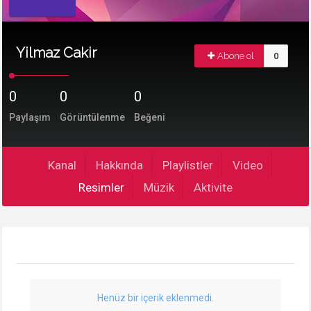
Yilmaz Cakir
Abone ol
0
0
0
0
Paylaşım
Görüntülenme
Beğeni
Kanal
Hakkında
Playlistler
Video
Resimler
Müzik
Aktivite
Henüz bir içerik eklenmedi.