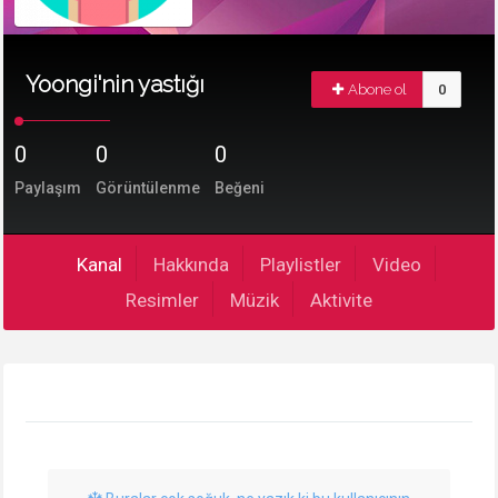
Yoongi'nin yastığı
Abone ol
0
0
0
0
Paylaşım
Görüntülenme
Beğeni
Kanal
Hakkında
Playlistler
Video
Resimler
Müzik
Aktivite