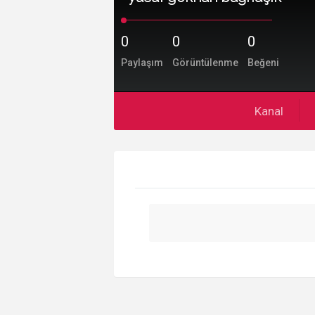
0
0
0
Paylaşım
Görüntülenme
Beğeni
Kanal