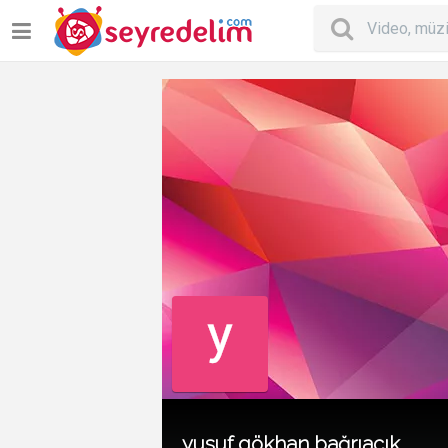
yusuf gökhan bağrıaçık