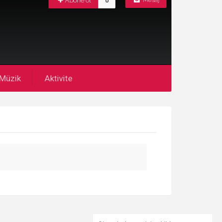
Abone ol
0
Mesaj
Müzik
Aktivite