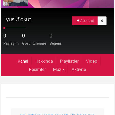
yusuf okut
Abone ol
0
0
0
0
Paylaşım
Görüntülenme
Beğeni
Kanal
Hakkında
Playlistler
Video
Resimler
Müzik
Aktivite