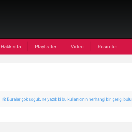
Hakkında
Playlistler
Video
Resimler
Buralar çok soğuk, ne yazık ki bu kullanıcının herhangi bir içeriği bul