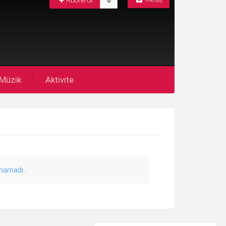
Abone ol
0
Mesaj
Müzik
Aktivite
unamadı..