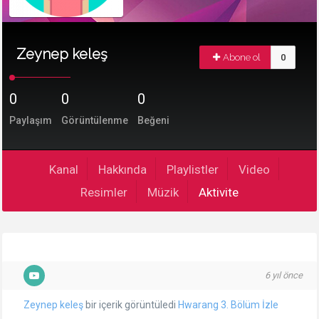
Zeynep keleş
Abone ol
0
0
0
0
Paylaşım
Görüntülenme
Beğeni
Kanal
Hakkında
Playlistler
Video
Resimler
Müzik
Aktivite
6 yıl önce
Zeynep keleş
bir içerik görüntüledi
Hwarang 3. Bölüm İzle