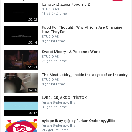
مستند کارخانه غذا Food inc 2
STUDIO AS
18 görüntüleme
1:33:02
Food For Thought_ Why Millions Are Changing
How They Eat
STUDIO AS
8 görüntüleme
1:33:14
Sweet Misery - A Poisoned World
STUDIO AS
78 görüntüleme
1:29:54
The Meat Lobby_ Inside the Abyss of an Industry
STUDIO AS
8 görüntüleme
52:26
LVBEL C5, AKDO - TİKTOK
furkan önder ayyyllliip
36 görüntüleme
00:47
ayla çelik ay ışığı by Furkan Önder ayyyllliip
furkan önder ayyyllliip
212 görüntüleme