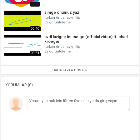
simge önümüz yaz
furkan önder ayyyllliip
69 görüntüleme
00:40
avril lavigne let me go (official video) ft. chad
kroeger
furkan önder ayyyllliip
22 görüntüleme
00:54
DAHA FAZLA GÖSTER
YORUMLAR (0)