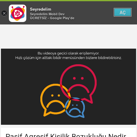
Seyredelim
AÇ
×
Seyredelim Mobil Dev
ÜCRETSİZ - Google Play'de
Pasif Agresif Kişilik Bozukluğu Nedir