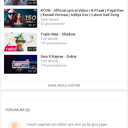
03:36
KYON - Official Lyrical Video | B Praak | Payal Dev
| Kunaal Vermaa | Aditya Dev | Latest Sad Song
Talat Yakişilı
52 görüntüleme
04:37
Triplo Max - Shadow
TOP MÜZİK
197 görüntüleme
03:29
Swu X Kayrae - Dubai
TOP MÜZİK
179 görüntüleme
03:16
DAHA FAZLA GÖSTER
YORUMLAR (0)