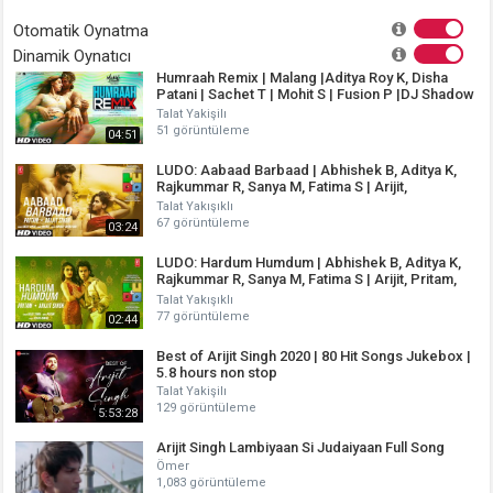
Otomatik Oynatma
Dinamik Oynatıcı
Humraah Remix | Malang |Aditya Roy K, Disha
Patani | Sachet T | Mohit S | Fusion P |DJ Shadow
Dubai
Talat Yakişilı
51 görüntüleme
04:51
LUDO: Aabaad Barbaad | Abhishek B, Aditya K,
Rajkummar R, Sanya M, Fatima S | Arijit,
Pritam,Sandeep
Talat Yakışıklı
67 görüntüleme
03:24
LUDO: Hardum Humdum | Abhishek B, Aditya K,
Rajkummar R, Sanya M, Fatima S | Arijit, Pritam,
Sayeed
Talat Yakışıklı
77 görüntüleme
02:44
Best of Arijit Singh 2020 | 80 Hit Songs Jukebox |
5.8 hours non stop
Talat Yakişilı
129 görüntüleme
5:53:28
Arijit Singh Lambiyaan Si Judaiyaan Full Song
Ömer
1,083 görüntüleme