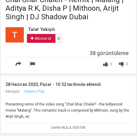
Aditya R K, Disha P | Mithoon, Arijit
Singh | DJ Shadow Dubai
Talat Yakişilı
Abone ol
0
38 görüntüleme
0
0
28 Haziran 2020, Pazar - 10:52 tarihinde eklendi.
Kategori
Yabancı Pop
Presenting remix of the video song "Chal Ghar Chalen" - the bollywood
movie "Malang". This romantic track is composed by Mithoon, sung by the
Arijit Singh, wr...
DAHA FAZLA GÖSTER