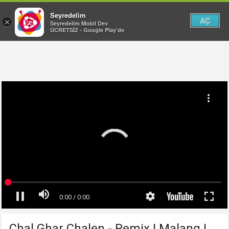
Seyredelim
AÇ
×
Seyredelim Mobil Dev
ÜCRETSİZ - Google Play'de
Chal Ghar Chalen - Remix | Malang |