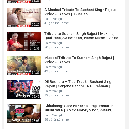
36:23
A Musical Tribute To Sushant Singh Rajput |
Video Jukebox | T-Series
Talat Yakişilı
41 görüntüleme
36:23
Tribute to Sushant Singh Rajput | Makhna,
Qaafirana, Sweetheart, Namo Namo - Video
Jukebox
Talat Yakişilı
50 görüntüleme
43:38
Musical Tribute To Sushant Singh Rajput |
Video Jukebox
Talat Yakişilı
49 görüntüleme
34:29
Dil Bechara – Title Track | Sushant Singh
Rajput | Sanjana Sanghi | A.R. Rahman |
Mukesh Chhabra
Talat Yakişilı
72 görüntüleme
02:43
Chhalaang: Care Ni Karda | Rajkummar R,
Nushrratt B | Yo Yo Honey Singh, Alfaaz,
Hommie Dilliwala
Talat Yakışıklı
38 görüntüleme
03:05