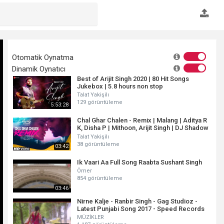
Otomatik Oynatma
Dinamik Oynatıcı
Best of Arijit Singh 2020 | 80 Hit Songs
Jukebox | 5.8 hours non stop
Talat Yakişilı
129 görüntüleme
5:53:28
Chal Ghar Chalen - Remix | Malang | Aditya R
K, Disha P | Mithoon, Arijit Singh | DJ Shadow
Dubai
Talat Yakişilı
38 görüntüleme
03:42
Ik Vaari Aa Full Song Raabta Sushant Singh
Ömer
854 görüntüleme
03:46
Nirne Kalje - Ranbir Singh - Gag Studioz -
Latest Punjabi Song 2017 - Speed Records
MÜZİKLER