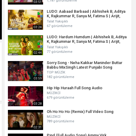
1,187 görüntüleme
03:51
LUDO: Aabaad Barbaad | Abhishek B, Aditya
K, Rajkummar R, Sanya M, Fatima S | Arijit,
Pritam,Sandeep
Talat Yakışıklı
67 görüntüleme
03:24
LUDO: Hardum Humdum | Abhishek B, Aditya
K, Rajkummar R, Sanya M, Fatima S | Arijit,
Pritam, Sayeed
Talat Yakışıklı
77 görüntüleme
02:44
Sorry Song - Neha Kakkar Maninder Buttar
Babbu MixSingh Latest Punjabi Song
TOP MÜZİK
182 görüntüleme
03:59
Hip Hip Huraah Full Song Audio
MÜZİKCİ
679 görüntüleme
03:28
Oh Ho Ho Ho (Remix) Full Video Song
MÜZİKCİ
789 görüntüleme
02:31
Pind (Full Audio Song) Ammy Virk