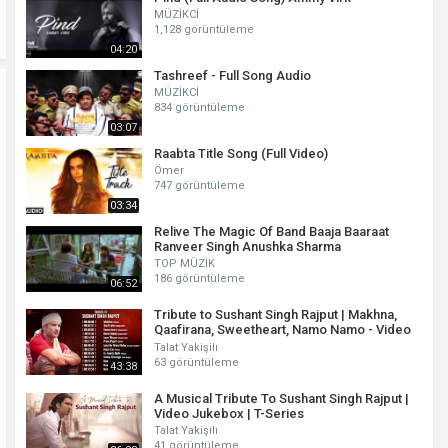
MÜZİKCİ
1,128 görüntüleme
04:20
Tashreef - Full Song Audio
MÜZİKCİ
834 görüntüleme
03:07
Raabta Title Song (Full Video)
Ömer
747 görüntüleme
03:34
Relive The Magic Of Band Baaja Baaraat
Ranveer Singh Anushka Sharma
TOP MÜZİK
186 görüntüleme
06:52
Tribute to Sushant Singh Rajput | Makhna,
Qaafirana, Sweetheart, Namo Namo - Video
Jukebox
Talat Yakişilı
63 görüntüleme
43:38
A Musical Tribute To Sushant Singh Rajput |
Video Jukebox | T-Series
Talat Yakişilı
41 görüntüleme