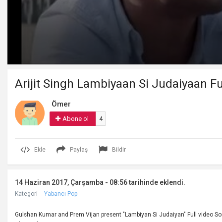
Volume
90%
Arijit Singh Lambiyaan Si Judaiyaan Fu
Ömer
Abone ol
4
Ekle
Paylaş
Bildir
14 Haziran 2017, Çarşamba - 08:56 tarihinde eklendi.
Kategori
Yabancı Pop
Gulshan Kumar and Prem Vijan present "Lambiyan Si Judaiyan" Full video So