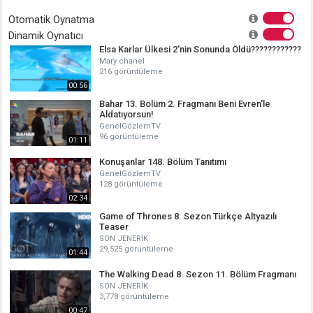
Otomatik Oynatma
Dinamik Oynatıcı
Elsa Karlar Ülkesi 2'nin Sonunda Öldü????????????
Mary chanel
216 görüntüleme
00:56
Bahar 13. Bölüm 2. Fragmanı Beni Evren'le
Aldatıyorsun!
GenelGözlemTV
96 görüntüleme
01:11
Konuşanlar 148. Bölüm Tanıtımı
GenelGözlemTV
128 görüntüleme
02:34
Game of Thrones 8. Sezon Türkçe Altyazılı
Teaser
SON JENERİK
29,525 görüntüleme
01:44
The Walking Dead 8. Sezon 11. Bölüm Fragmanı
SON JENERİK
3,778 görüntüleme
00:47