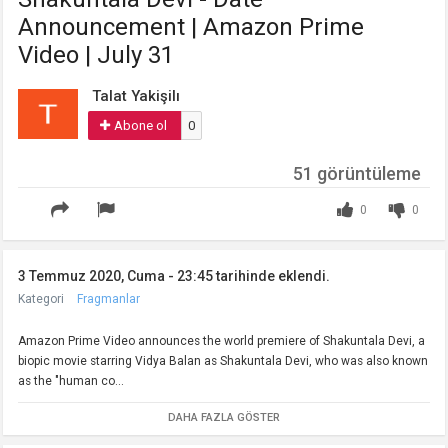
Announcement | Amazon Prime
Video | July 31
Talat Yakişilı
Abone ol
0
51 görüntüleme
0
0
3 Temmuz 2020, Cuma - 23:45 tarihinde eklendi.
Kategori
Fragmanlar
Amazon Prime Video announces the world premiere of Shakuntala Devi, a
biopic movie starring Vidya Balan as Shakuntala Devi, who was also known
as the "human co...
DAHA FAZLA GÖSTER