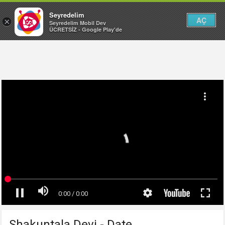
Seyredelim
AÇ
×
Seyredelim Mobil Dev
ÜCRETSİZ - Google Play'de
Shakuntala Devi - Date