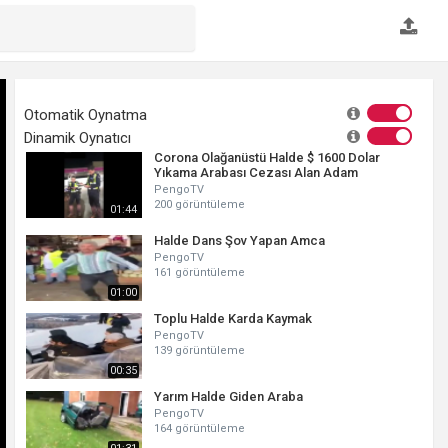
Otomatik Oynatma
Dinamik Oynatıcı
Corona Olağanüstü Halde $ 1600 Dolar
Yıkama Arabası Cezası Alan Adam
PengoTV
200 görüntüleme
01:44
Halde Dans Şov Yapan Amca
PengoTV
161 görüntüleme
01:00
Toplu Halde Karda Kaymak
PengoTV
139 görüntüleme
00:35
Yarım Halde Giden Araba
PengoTV
164 görüntüleme