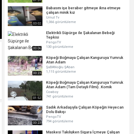
01:31
Babasını işe beraber gitmeye ikna etmeye
çalışan minik kız
Umut Tv
1,066 görüntüleme
03:02
Elektrikli Süpürge ile Şakalanan Bebeği
Tepkisi
PengoTV
130 görüntüleme
00:06
Köpeği Boğmaya Çalışan Kanguruya Yumruk
Atan Adam
ŞaBANoğlu ŞAban
1,115 görüntüleme
00:23
Köpeği Boğmaya Çalışan Kanguruya Yumruk
Atan Adam (Tam Detaylı Filmi)..Komik
Cowboy
741 görüntüleme
01:52
Sadık Arkadaşıyla Çalışan Köpeğin Heyecan
Dolu Bakışı
PengoTV
794 görüntüleme
00:23
Maskesi Takılıyken Sigara İçmeye Çalışan