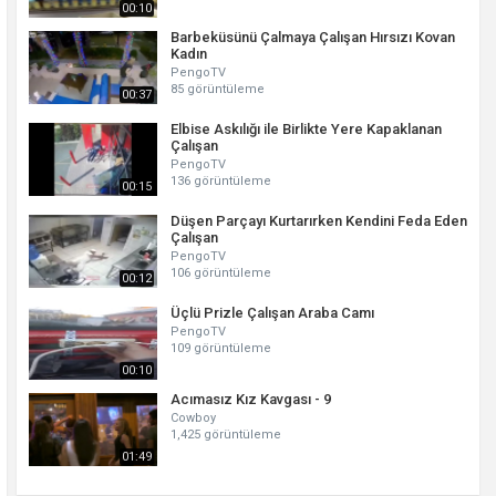
00:10
Barbeküsünü Çalmaya Çalışan Hırsızı Kovan
Kadın
PengoTV
85 görüntüleme
00:37
Elbise Askılığı ile Birlikte Yere Kapaklanan
Çalışan
PengoTV
136 görüntüleme
00:15
Düşen Parçayı Kurtarırken Kendini Feda Eden
Çalışan
PengoTV
106 görüntüleme
00:12
Üçlü Prizle Çalışan Araba Camı
PengoTV
109 görüntüleme
00:10
Acımasız Kız Kavgası - 9
Cowboy
1,425 görüntüleme
01:49