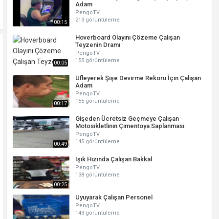
Adam
PengoTV
213 görüntüleme
00:15
Hoverboard Olayını Çözeme Çalışan
Teyzenin Dramı
PengoTV
155 görüntüleme
00:05
Üfleyerek Şişe Devirme Rekoru İçin Çalışan
Adam
PengoTV
155 görüntüleme
00:17
Gişeden Ücretsiz Geçmeye Çalışan
Motosikletlinin Çimentoya Saplanması
PengoTV
145 görüntüleme
00:49
Işık Hızında Çalışan Bakkal
PengoTV
138 görüntüleme
00:25
Uyuyarak Çalışan Personel
PengoTV
143 görüntüleme