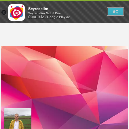
Seyredelim
AÇ
×
Seyredelim Mobil Dev
ÜCRETSİZ - Google Play'de