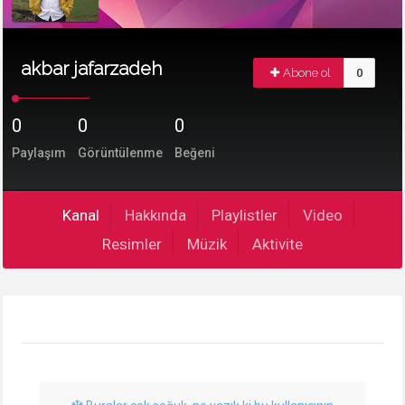
akbar jafarzadeh
Abone ol
0
0
0
0
Paylaşım
Görüntülenme
Beğeni
Kanal
Hakkında
Playlistler
Video
Resimler
Müzik
Aktivite