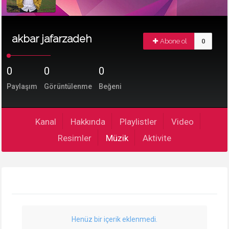
akbar jafarzadeh
Abone ol
0
0
0
0
Paylaşım
Görüntülenme
Beğeni
Kanal
Hakkında
Playlistler
Video
Resimler
Müzik
Aktivite
Henüz bir içerik eklenmedi.