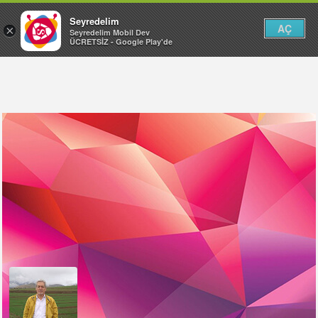
Seyredelim
AÇ
×
Seyredelim Mobil Dev
ÜCRETSİZ - Google Play'de