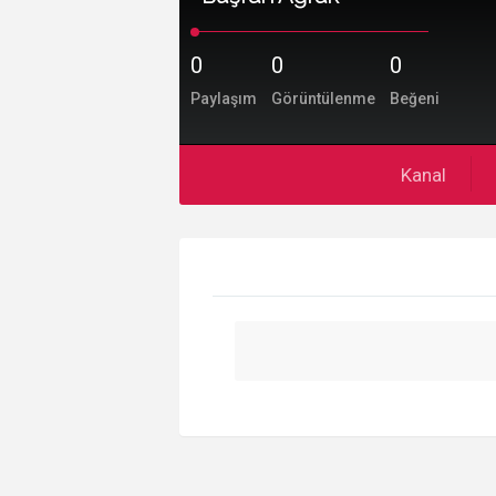
0
0
0
Paylaşım
Görüntülenme
Beğeni
Kanal