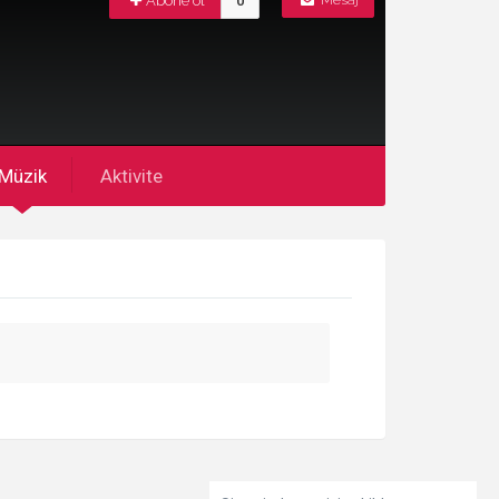
Abone ol
0
Mesaj
Müzik
Aktivite