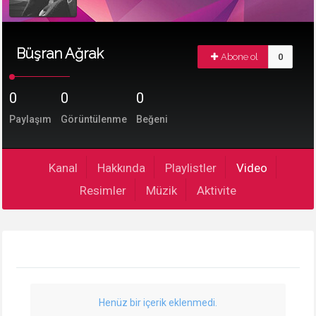
Büşran Ağrak
Abone ol
0
0
0
0
Paylaşım
Görüntülenme
Beğeni
Kanal
Hakkında
Playlistler
Video
Resimler
Müzik
Aktivite
Henüz bir içerik eklenmedi.