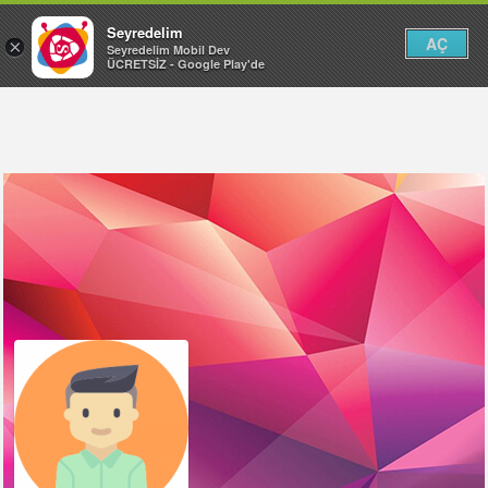
Seyredelim
AÇ
×
Seyredelim Mobil Dev
ÜCRETSİZ - Google Play'de