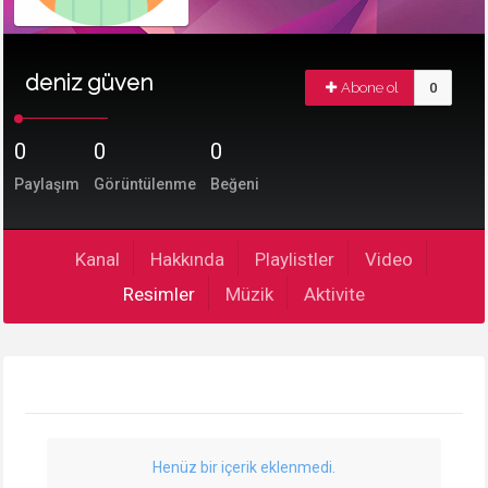
deniz güven
Abone ol
0
0
0
0
Paylaşım
Görüntülenme
Beğeni
Kanal
Hakkında
Playlistler
Video
Resimler
Müzik
Aktivite
Henüz bir içerik eklenmedi.