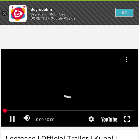
Seyredelim
AÇ
×
Seyredelim Mobil Dev
ÜCRETSİZ - Google Play'de
Lootcase | Official Trailer | Kunal |