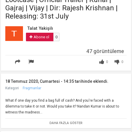
Gajraj | Vijay | Dir: Rajesh Krishnan |
Releasing: 31st July
Talat Yakişilı
Abone ol
0
47 görüntüleme
0
0
18 Temmuz 2020, Cumartesi - 14:35 tarihinde eklendi.
Kategori
Fragmanlar
What if one day you find a bag full of cash? And you're faced with a
dilemma to take it or not. Would you take it? Nandan Kumar is about to
witness the madness...
DAHA FAZLA GÖSTER