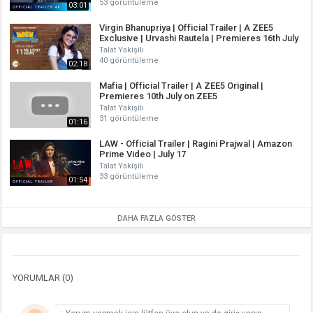
53 görüntüleme
03:01
Virgin Bhanupriya | Official Trailer | A ZEE5
Exclusive | Urvashi Rautela | Premieres 16th July
Talat Yakişilı
40 görüntüleme
02:18
Mafia | Official Trailer | A ZEE5 Original |
Premieres 10th July on ZEE5
Talat Yakişilı
31 görüntüleme
01:16
LAW - Official Trailer | Ragini Prajwal | Amazon
Prime Video | July 17
Talat Yakişilı
33 görüntüleme
01:54
DAHA FAZLA GÖSTER
YORUMLAR (0)