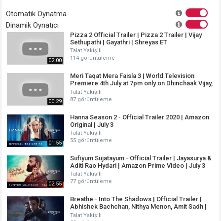
Otomatik Oynatma
Dinamik Oynatıcı
Pizza 2 Official Trailer | Pizza 2 Trailer | Vijay
Sethupathi | Gayathri | Shreyas ET
Talat Yakişilı
114 görüntüleme
02:00
Meri Taqat Mera Faisla 3 | World Television
Premiere 4th July at 7pm only on Dhinchaak Vijay,
Mahima
Talat Yakişilı
87 görüntüleme
00:29
Hanna Season 2 - Official Trailer 2020 | Amazon
Original | July 3
Talat Yakişilı
55 görüntüleme
01:55
Sufiyum Sujatayum - Official Trailer | Jayasurya &
Aditi Rao Hydari | Amazon Prime Video | July 3
Talat Yakişilı
77 görüntüleme
02:55
Breathe - Into The Shadows | Official Trailer |
Abhishek Bachchan, Nithya Menon, Amit Sadh |
July 10
Talat Yakişilı