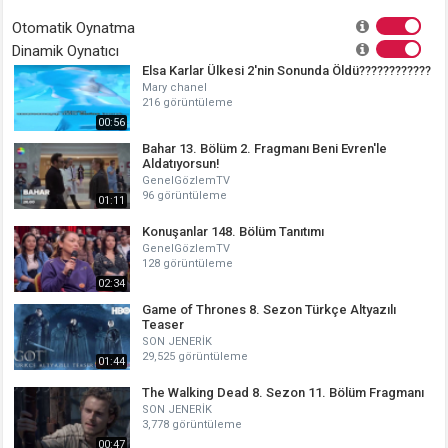
Otomatik Oynatma
Dinamik Oynatıcı
Elsa Karlar Ülkesi 2'nin Sonunda Öldü????????????
Mary chanel
216 görüntüleme
00:56
Bahar 13. Bölüm 2. Fragmanı Beni Evren'le
Aldatıyorsun!
GenelGözlemTV
96 görüntüleme
01:11
Konuşanlar 148. Bölüm Tanıtımı
GenelGözlemTV
128 görüntüleme
02:34
Game of Thrones 8. Sezon Türkçe Altyazılı
Teaser
SON JENERİK
29,525 görüntüleme
01:44
The Walking Dead 8. Sezon 11. Bölüm Fragmanı
SON JENERİK
3,778 görüntüleme
00:47