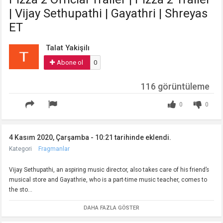
| Vijay Sethupathi | Gayathri | Shreyas
ET
Talat Yakişilı
Abone ol
0
116 görüntüleme
0
0
4 Kasım 2020, Çarşamba - 10:21 tarihinde eklendi.
Kategori
Fragmanlar
Vijay Sethupathi, an aspiring music director, also takes care of his friend’s
musical store and Gayathrie, who is a part-time music teacher, comes to
the sto...
DAHA FAZLA GÖSTER