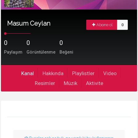
Masum Ceylan
Abone ol
0
0
0
0
Paylaşım
Görüntülenme
Beğeni
Kanal
Hakkında
Playlistler
Video
Resimler
Müzik
Aktivite