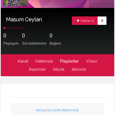
Masum Ceylan
Abone ol
0
0
0
0
Paylaşım
Görüntülenme
Beğeni
Kanal
Hakkında
Playlistler
Video
Resimler
Müzik
Aktivite
Henüz bir içerik eklenmedi.