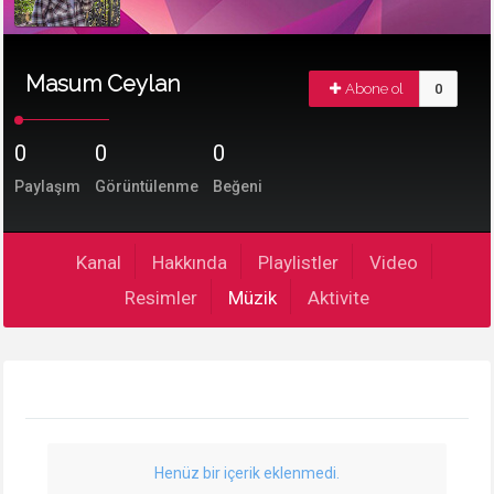
Masum Ceylan
Abone ol
0
0
0
0
Paylaşım
Görüntülenme
Beğeni
Kanal
Hakkında
Playlistler
Video
Resimler
Müzik
Aktivite
Henüz bir içerik eklenmedi.